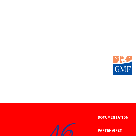
AUSSI A
RUGBY FILLES SOUILLAC
rugby vacances filles est organisÃ© durant l'Ã©tÃ© par 
comitÃ© departemental de rugby du lot Ã souillac
DOCUMENTATION
PARTENAIRES