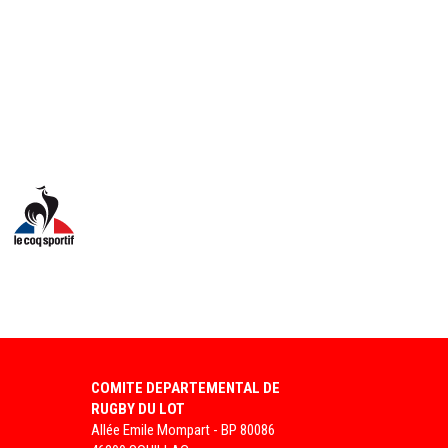
Y DU LOT
TAGE DE RUGBY VACANCES AU
OLEIL
COMITE DEPARTEMENTAL DE
by vacances organise des stages de rugby a xv pendant
RUGBY DU LOT
saison Ã©tÃ© 2017. Inscription sur le site du CDR46.
Allée Emile Mompart - BP 80086
esitez pas a ajouter cette date a votre calendrier.