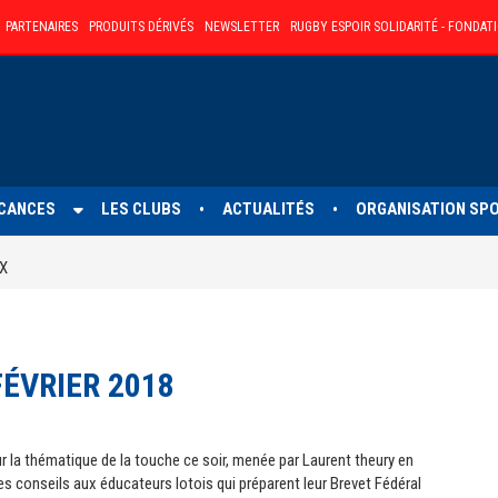
PARTENAIRES
PRODUITS DÉRIVÉS
NEWSLETTER
RUGBY ESPOIR SOLIDARITÉ - FONDAT
CANCES
LES CLUBS
ACTUALITÉS
ORGANISATION SP
•
•
X
ÉVRIER 2018
sur la thématique de la touche ce soir, menée par Laurent theury en
es conseils aux éducateurs lotois qui préparent leur Brevet Fédéral