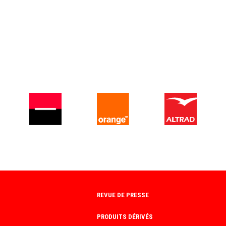
U COMITE DEPARTEMENTAL DE RUGB
PERFECTIONNEMENT RUGBY
S
S
le
Les stages rugby vacances permettent aux jeunes joueurs le
perfectionnement au rugby tout en profitant pleinement de
REVUE DE PRESSE
Rug
leurs vacances avec des activitÃ©s ludiques en
la 
accompagnement dâ€™Ã©ducateurs diplÃ´mÃ©s dâ€™Etat
PRODUITS DÉRIVÉS
n'h